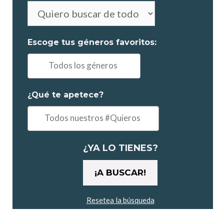
No
es
obligatorio
Escoge tus géneros favoritos:
elegir
Ej:
"Comedia,
Drama..."
¿Qué te apetece?
Ejemplo:
"un
maratón"
¿YA LO TIENES?
Resetea la búsqueda