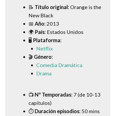
📝
Título original:
Orange is the
New Black
📅
Año:
2013
🌍
País:
Estados Unidos
🖥
Plataforma:
Netflix
🎬
Género:
Comedia Dramática
Drama
📺
Nº Temporadas:
7 (de 10-13
capítulos)
⏱
Duración episodios:
50 mins