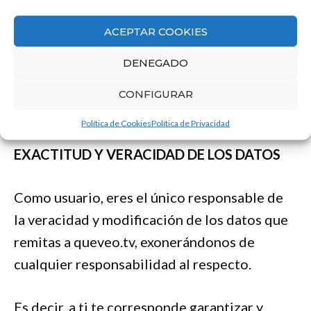
detenida y anticipada de todas las
condiciones de uso, condiciones de compra,
ACEPTAR COOKIES
políticas de privacidad, avisos legales y/o
DENEGADO
similares de estos sitios enlazados antes de
proceder a la adquisición de estos productos
CONFIGURAR
o uso de las webs.
Política de Cookies
Política de Privacidad
EXACTITUD Y VERACIDAD DE LOS DATOS
Como usuario, eres el único responsable de
la veracidad y modificación de los datos que
remitas a queveo.tv, exonerándonos de
cualquier responsabilidad al respecto.
Es decir, a ti te corresponde garantizar y