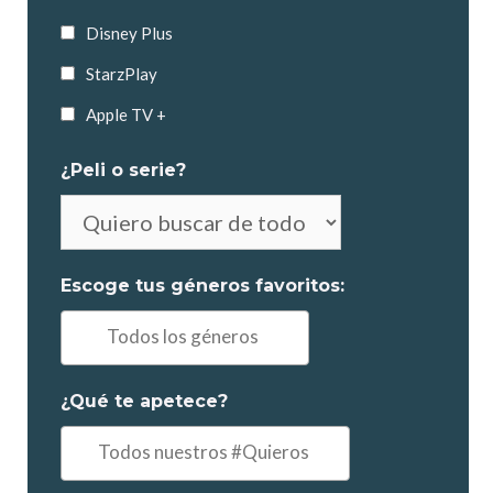
Disney Plus
StarzPlay
Apple TV +
¿Peli o serie?
No
es
obligatorio
Escoge tus géneros favoritos:
elegir
Ej:
"Comedia,
Drama..."
¿Qué te apetece?
Ejemplo:
"un