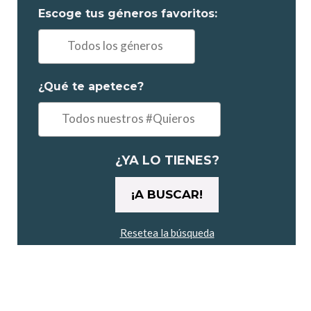
obligatorio
Escoge tus géneros favoritos:
elegir
Ej:
"Comedia,
Drama..."
¿Qué te apetece?
Ejemplo:
"un
maratón"
¿YA LO TIENES?
Resetea la búsqueda