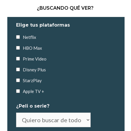
¿BUSCANDO QUÉ VER?
Elige tus plataformas
Netflix
HBO Max
Prime Video
Disney Plus
StarzPlay
Apple TV +
¿Peli o serie?
No
es