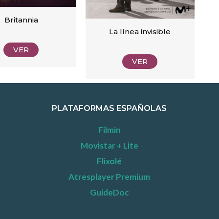
Britannia
La línea invisible
VER
VER
PLATAFORMAS ESPAÑOLAS
Filmin
Movistar + Lite
Flixolé
Atresplayer Premium
GuideDoc