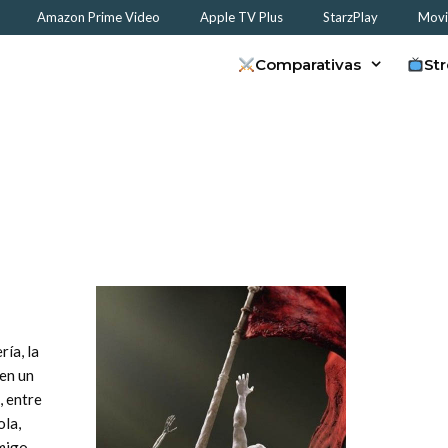
Amazon Prime Video
Apple TV Plus
StarzPlay
Movis
Comparativas
St
ría, la
 en un
, entre
ola,
emigo