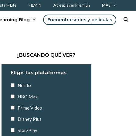
tar+ Lite
FILMIN
Atresplayer Premiun
MÁS
reaming Blog
Encuentra series y películas
¿BUSCANDO QUÉ VER?
Elige tus plataformas
Netflix
HBO Max
Prime Video
Disney Plus
StarzPlay