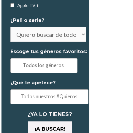
Apple TV +
¿Peli o serie?
No
es
obligatorio
Escoge tus géneros favoritos:
elegir
Ej:
"Comedia,
Drama..."
¿Qué te apetece?
Ejemplo:
"un
maratón"
¿YA LO TIENES?