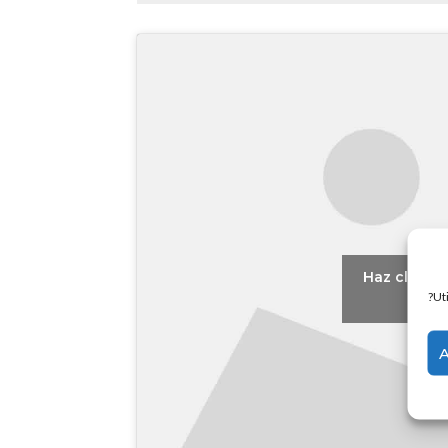
Haz clic pa
?Ut
activ