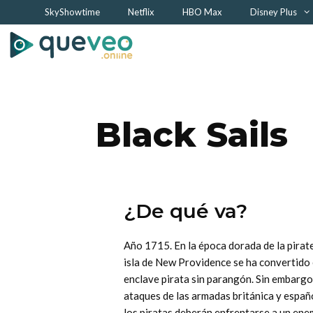
Saltar
SkyShowtime
Netflix
HBO Max
Disney Plus
al
contenido
Black Sails
¿De qué va?
Año 1715. En la época dorada de la pirate
isla de New Providence se ha convertido
enclave pirata sin parangón. Sin embargo
ataques de las armadas británica y españ
los piratas deberán enfrentarse a un en