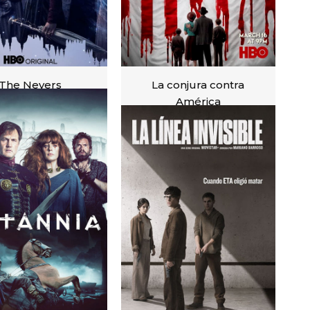
The Nevers
La conjura contra
América
VER
VER