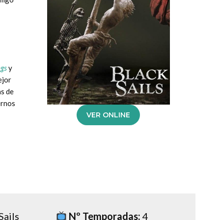
ngs
y
ejor
as de
ernos
VER ONLINE
Sails
Nº Temporadas:
4