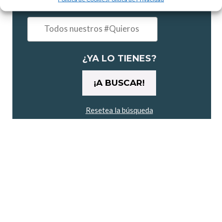
¿Qué te apetece?
Ejemplo:
"un
maratón"
¿YA LO TIENES?
Resetea la búsqueda