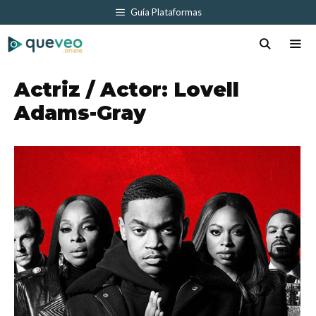
Saltar
Guía Plataformas
al
contenido
Men
Actriz / Actor:
Lovell
Adams-Gray