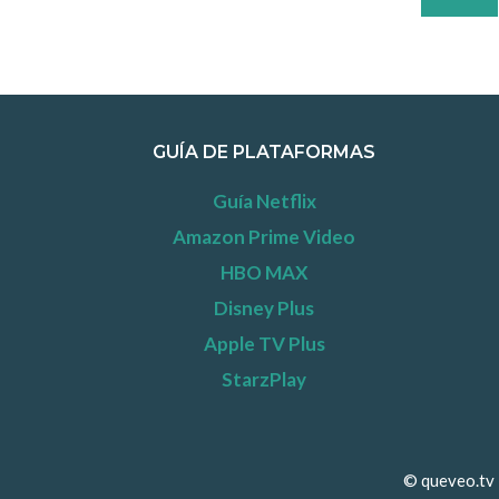
GUÍA DE PLATAFORMAS
Guía Netflix
Amazon Prime Video
HBO MAX
Disney Plus
Apple TV Plus
StarzPlay
© queveo.tv 