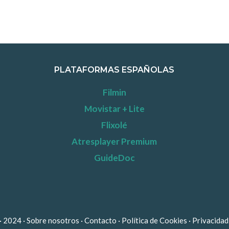
PLATAFORMAS ESPAÑOLAS
Filmin
Movistar + Lite
Flixolé
Atresplayer Premium
GuideDoc
· 2024 ·
Sobre nosotros
·
Contacto
·
Política de Cookies
·
Privacida