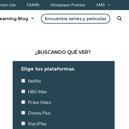
tar+ Lite
FILMIN
Atresplayer Premiun
MÁS
reaming Blog
Encuentra series y películas
¿BUSCANDO QUÉ VER?
Elige tus plataformas
Netflix
HBO Max
Prime Video
Disney Plus
StarzPlay