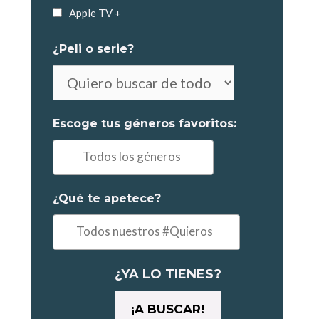
Apple TV +
¿Peli o serie?
No
es
obligatorio
Escoge tus géneros favoritos:
elegir
Ej:
"Comedia,
Drama..."
¿Qué te apetece?
Ejemplo:
"un
maratón"
¿YA LO TIENES?