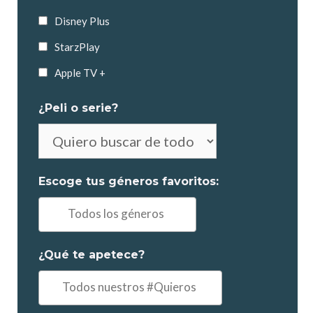
Disney Plus
StarzPlay
Apple TV +
¿Peli o serie?
No
es
obligatorio
Escoge tus géneros favoritos:
elegir
Ej:
"Comedia,
Drama..."
¿Qué te apetece?
Ejemplo:
"un