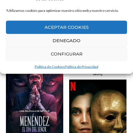
?Utilizamos cookies para optimizar nuestro sitio web y nuestro servicio.
ACEPTAR COOKIES
DENEGADO
Akelarre
CONFIGURAR
Punto rojo (Red
Política de Cookies
Política de Privacidad
VER
dot)
VER