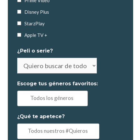
Prime Video
Disney Plus
StarzPlay
Apple TV +
¿Peli o serie?
No
es
obligatorio
Escoge tus géneros favoritos:
elegir
Ej:
"Comedia,
Drama..."
¿Qué te apetece?
Ejemplo:
"un