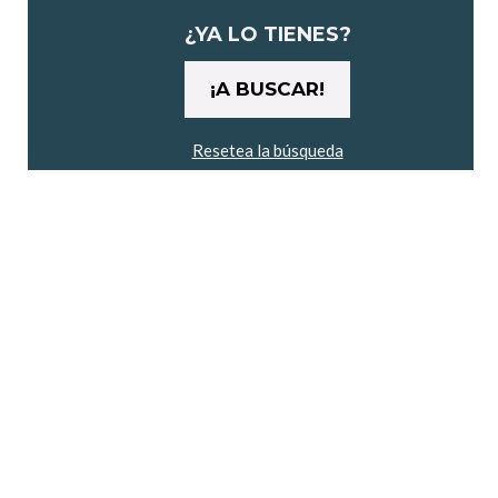
maratón"
¿YA LO TIENES?
Resetea la búsqueda