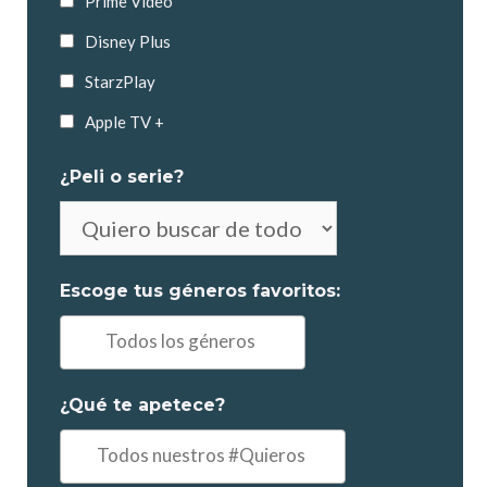
Prime Video
Disney Plus
StarzPlay
Apple TV +
¿Peli o serie?
No
es
obligatorio
Escoge tus géneros favoritos:
elegir
Ej:
"Comedia,
Drama..."
¿Qué te apetece?
Ejemplo:
"un