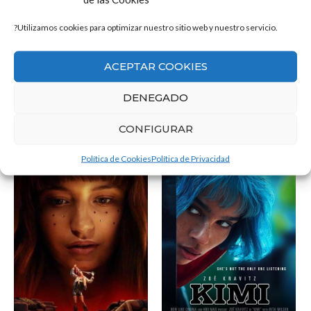
?Utilizamos cookies para optimizar nuestro sitio web y nuestro servicio.
ACEPTAR COOKIES
DENEGADO
CONFIGURAR
El Practicante
The King’s Man: La
Política de Cookies
Política de Privacidad
primera misión
VER
VER