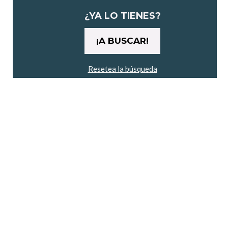
maratón"
¿YA LO TIENES?
Resetea la búsqueda