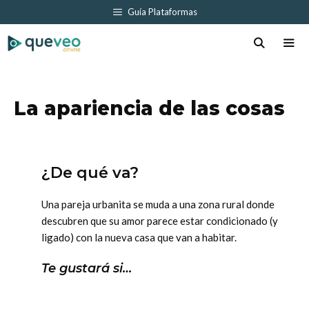
Saltar
Guía Plataformas
al
contenido
Men
La apariencia de las cosas
¿De qué va?
Una pareja urbanita se muda a una zona rural donde
descubren que su amor parece estar condicionado (y
ligado) con la nueva casa que van a habitar.
Te gustará si…