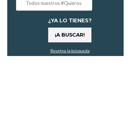
"un
maratón"
¿YA LO TIENES?
Resetea la búsqueda