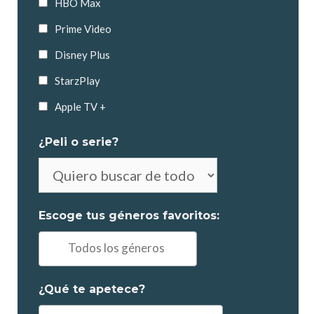
HBO Max
Prime Video
Disney Plus
StarzPlay
Apple TV +
¿Peli o serie?
No
es
obligatorio
Escoge tus géneros favoritos:
elegir
Ej:
"Comedia,
Drama..."
¿Qué te apetece?
Ejemplo: