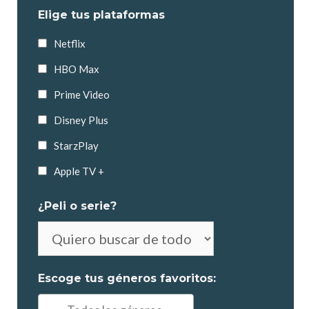
Elige tus plataformas
Netflix
HBO Max
Prime Video
Disney Plus
StarzPlay
Apple TV +
¿Peli o serie?
No
es
obligatorio
Escoge tus géneros favoritos:
elegir
Ej: