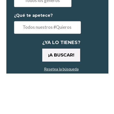
"Comedia,
Drama..."
¿Qué te apetece?
Ejemplo:
"un
maratón"
¿YA LO TIENES?
Resetea la búsqueda