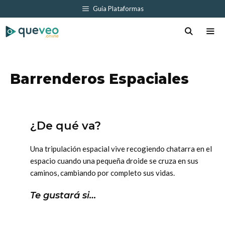
Saltar
Guía Plataformas
al
contenido
Men
Barrenderos Espaciales
¿De qué va?
Una tripulación espacial vive recogiendo chatarra en el
espacio cuando una pequeña droide se cruza en sus
caminos, cambiando por completo sus vidas.
Te gustará si…